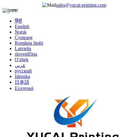
sales@yucai-printing.com
भाषा
हिंदी
English
Norsk
Cymraeg
România limbi
Latviešu
slovenščina
O'zbek
عربي
русский
íslenska
日本語
Ελληνικά